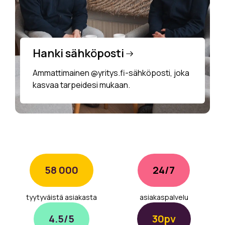
Hanki sähköposti
Ammattimainen @yritys.fi-sähköposti, joka
kasvaa tarpeidesi mukaan.
58 000
24/7
tyytyväistä asiakasta
asiakaspalvelu
4.5/5
30pv