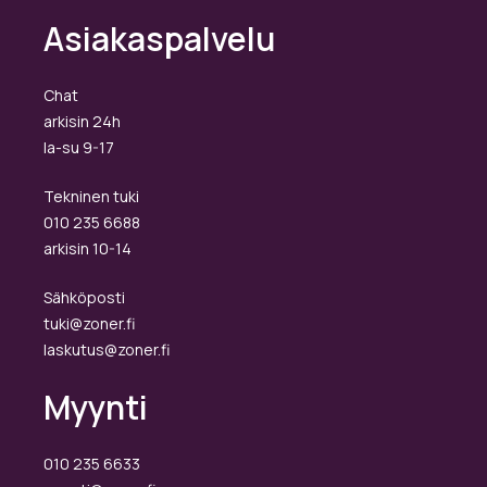
Asiakaspalvelu
Chat
arkisin 24h
la-su 9-17
Tekninen tuki
010 235 6688
arkisin 10-14
Sähköposti
tuki@zoner.fi
laskutus@zoner.fi
Myynti
010 235 6633