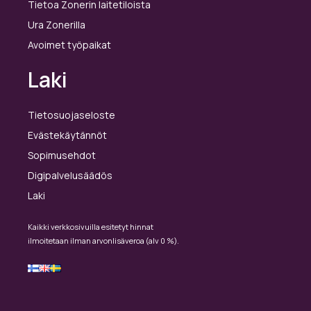
Tietoa Zonerin laitetiloista
Ura Zonerilla
Avoimet työpaikat
Laki
Tietosuojaseloste
Evästekäytännöt
Sopimusehdot
Digipalvelusäädös
Laki
Kaikki verkkosivuilla esitetyt hinnat
ilmoitetaan ilman arvonlisäveroa (alv 0 %).