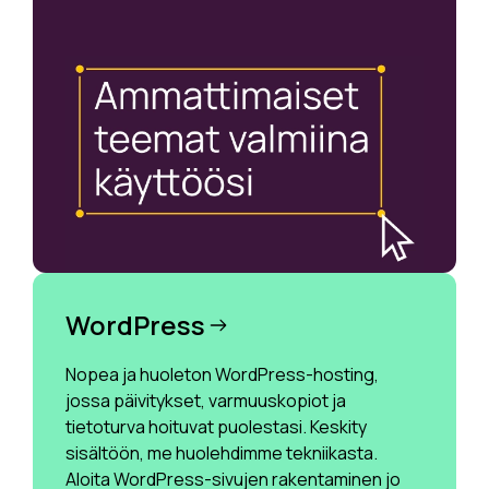
WordPress
Nopea ja huoleton WordPress-hosting,
jossa päivitykset, varmuuskopiot ja
tietoturva hoituvat puolestasi. Keskity
sisältöön, me huolehdimme tekniikasta.
Aloita WordPress-sivujen rakentaminen jo