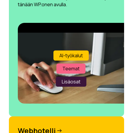
tänään WP.onen avulla.
AI-työkalut
Teemat
Lisäosat
Webhotelli