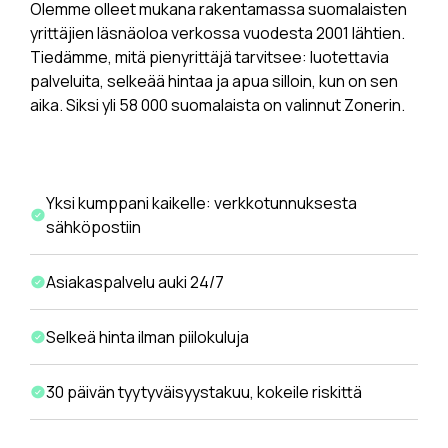
Olemme olleet mukana rakentamassa suomalaisten
yrittäjien läsnäoloa verkossa vuodesta 2001 lähtien.
Tiedämme, mitä pienyrittäjä tarvitsee: luotettavia
palveluita, selkeää hintaa ja apua silloin, kun on sen
aika. Siksi yli 58 000 suomalaista on valinnut Zonerin.
Yksi kumppani kaikelle: verkkotunnuksesta
sähköpostiin
Asiakaspalvelu auki 24/7
Selkeä hinta ilman piilokuluja
30 päivän tyytyväisyystakuu, kokeile riskittä